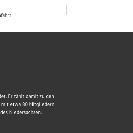
GSNAVIGATION
nfahrt
et. Er zählt damit zu den
t mit etwa 80 Mitgliedern
ndes Niedersachsen.