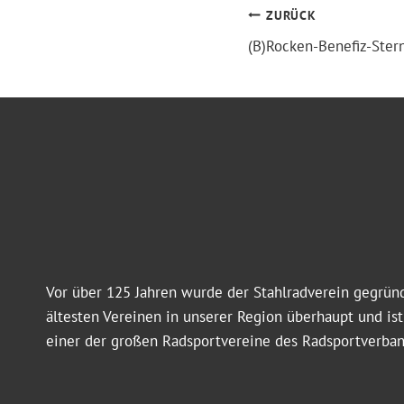
BEITRA
ZURÜCK
(B)Rocken-Benefiz-Ster
Vor über 125 Jahren wurde der Stahlradverein gegründ
ältesten Vereinen in unserer Region überhaupt und is
einer der großen Radsportvereine des Radsportverba