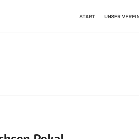
START
UNSER VEREI
chsen Pokal